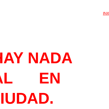
INI
ETEGUSTA
HAY NADA 
L      EN 
CIUDAD.