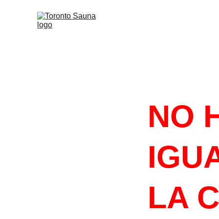
#HACELOQU
NO 
IGUA
LA 