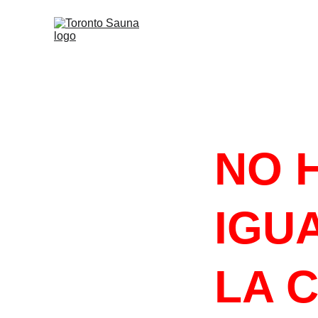
#HACELOQU
NO 
IGUA
LA 