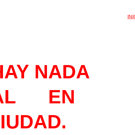
INI
ETEGUSTA
HAY NADA 
L      EN 
CIUDAD.