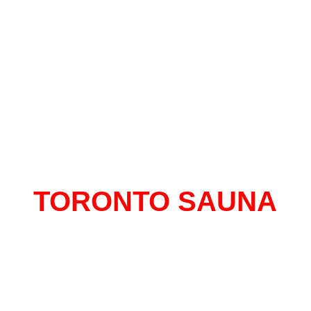
TORONTO SAUNA
al con mas historias para contar de Monte
 mas de 13 años en el centro, un sitio do
tirte libre y seguro de expresarte sin senti