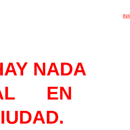
INI
ETEGUSTA
HAY NADA 
L      EN 
CIUDAD.