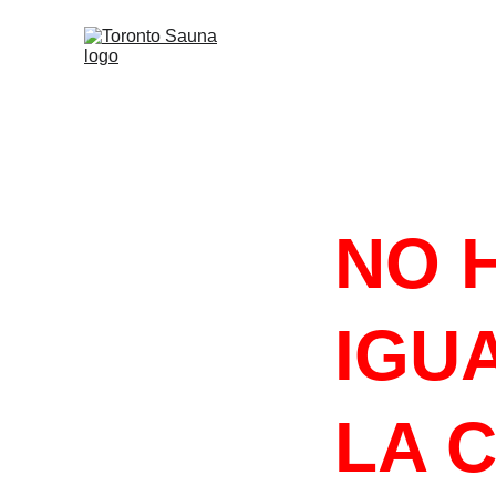
#HACELOQU
NO 
IGUA
LA 