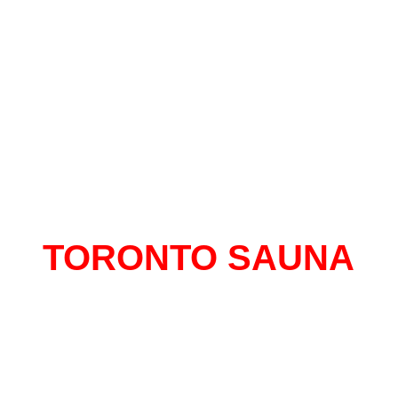
TORONTO SAUNA
al con mas historias para contar de Monte
 mas de 13 años en el centro, un sitio do
tirte libre y seguro de expresarte sin senti