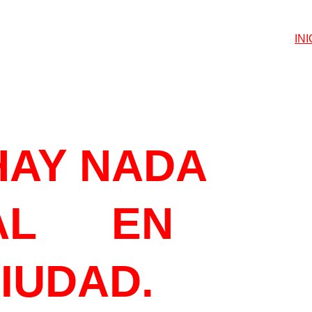
INI
ETEGUSTA
HAY NADA 
L      EN 
CIUDAD.