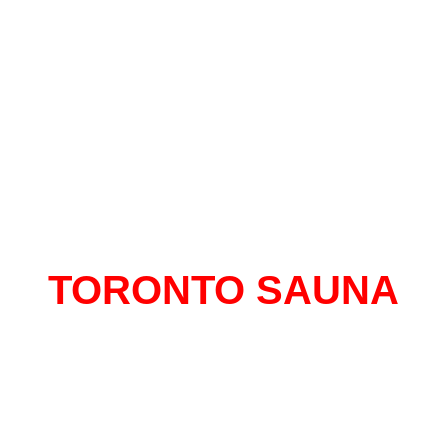
TORONTO SAUNA
al con mas historias para contar de Monte
 mas de 13 años en el centro, un sitio do
tirte libre y seguro de expresarte sin senti