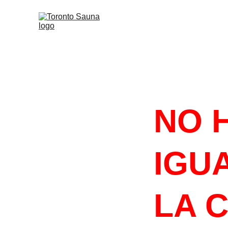
#HACELOQU
NO 
IGUA
LA 