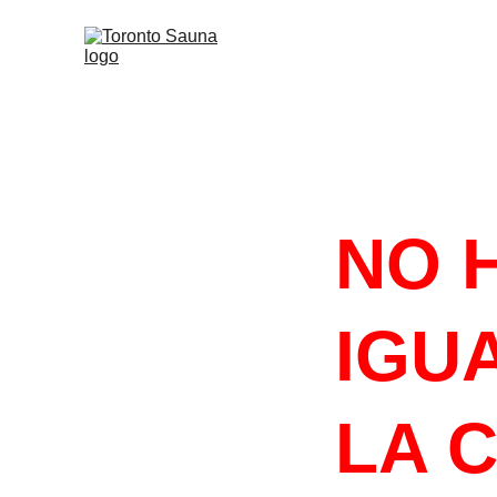
#HACELOQU
NO 
IGUA
LA 