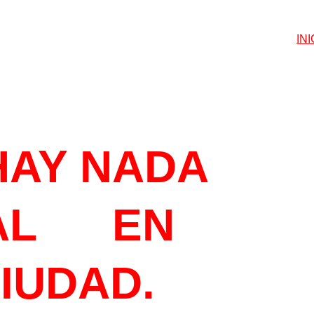
INI
ETEGUSTA
HAY NADA 
L      EN 
CIUDAD.