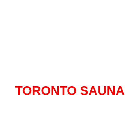
TORONTO SAUNA
al con mas historias para contar de Monte
 mas de 13 años en el centro, un sitio do
tirte libre y seguro de expresarte sin senti