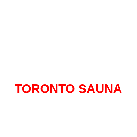
TORONTO SAUNA
al con mas historias para contar de Monte
 mas de 13 años en el centro, un sitio do
tirte libre y seguro de expresarte sin senti