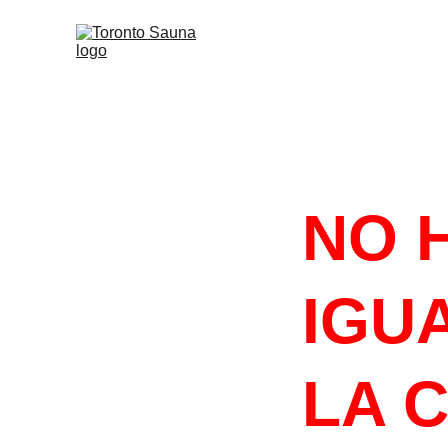
#HACELOQU
NO 
IGUA
LA 