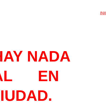
INI
ETEGUSTA
HAY NADA 
L      EN 
CIUDAD.