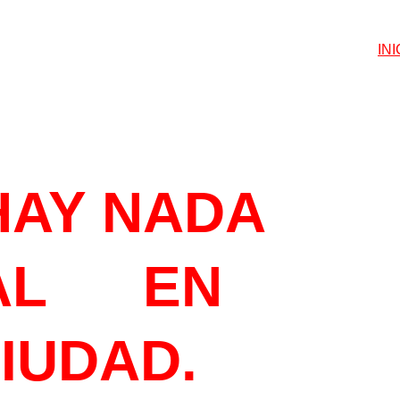
INI
ETEGUSTA
HAY NADA 
L      EN 
CIUDAD.