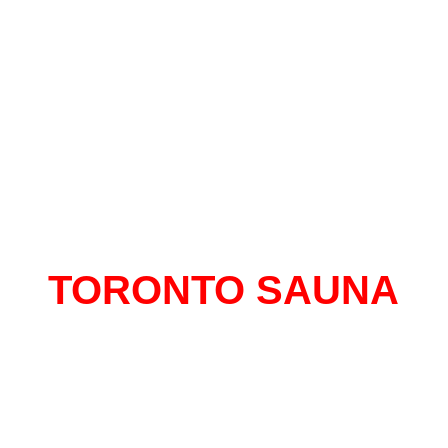
TORONTO SAUNA
al con mas historias para contar de Monte
 mas de 13 años en el centro, un sitio do
tirte libre y seguro de expresarte sin senti