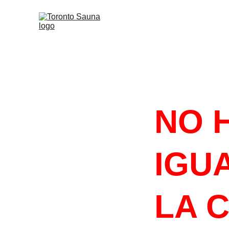
#HACELOQU
NO 
IGUA
LA 