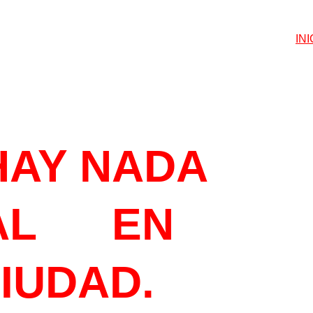
INI
ETEGUSTA
HAY NADA 
L      EN 
CIUDAD.