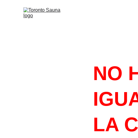
#HACELOQU
NO 
IGUA
LA 