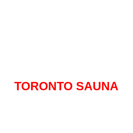
TORONTO SAUNA
al con mas historias para contar de Monte
 mas de 13 años en el centro, un sitio do
tirte libre y seguro de expresarte sin senti