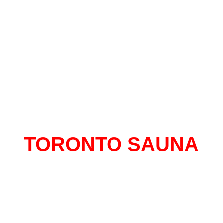
TORONTO SAUNA
al con mas historias para contar de Monte
 mas de 13 años en el centro, un sitio do
tirte libre y seguro de expresarte sin senti