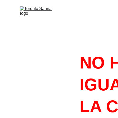
#HACELOQU
NO 
IGUA
LA 