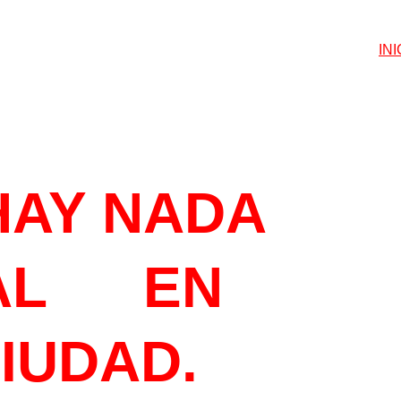
INI
ETEGUSTA
HAY NADA 
L      EN 
CIUDAD.