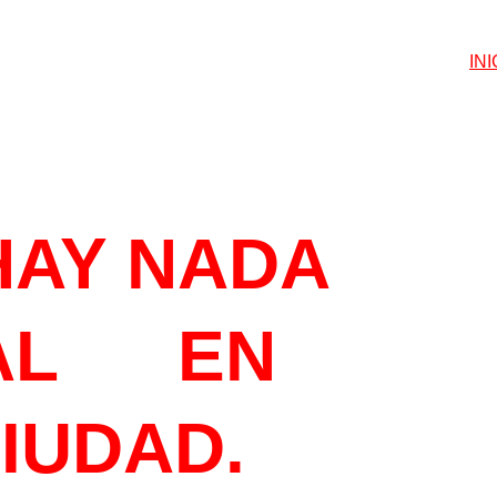
INI
ETEGUSTA
HAY NADA 
L      EN 
CIUDAD.