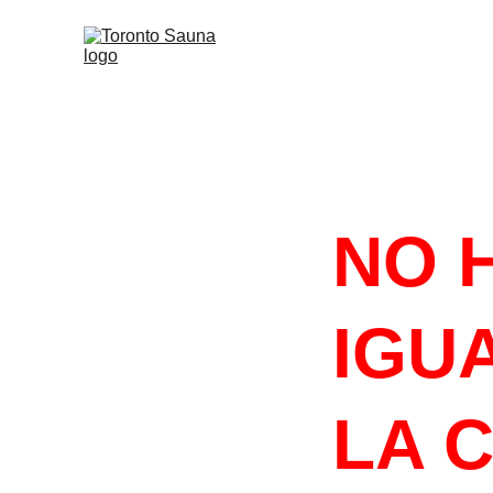
#HACELOQU
NO 
IGUA
LA 