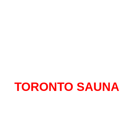
TORONTO SAUNA
al con mas historias para contar de Monte
 mas de 13 años en el centro, un sitio do
tirte libre y seguro de expresarte sin senti